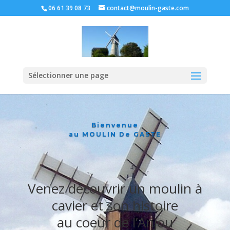
06 61 39 08 73
contact@moulin-gaste.com
Sélectionner une page
Bienvenue
au MOULIN De GASTE
Venez découvrir un moulin à
cavier et son histoire
au coeur de l’Anjou