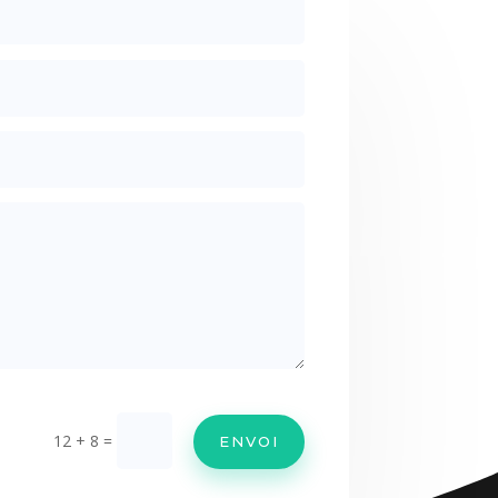
12 + 8
=
ENVOI