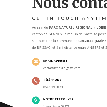
Nous cont
GET IN TOUCH ANYTIM
Au sein du
PARC NATUREL REGIONAL « LOIRE
canton de GENNES, le moulin de Gasté se posit
sud-ouest de la commune de
GREZILLE (Maine 
de BRISSAC, et à mi-distance entre ANGERS et
EMAIL ADDRESS

contact@moulin-gaste.com
TÉLÉPHONE

06 61 39 08 73
NOTRE RETROUVER

1, moulin de GASTE