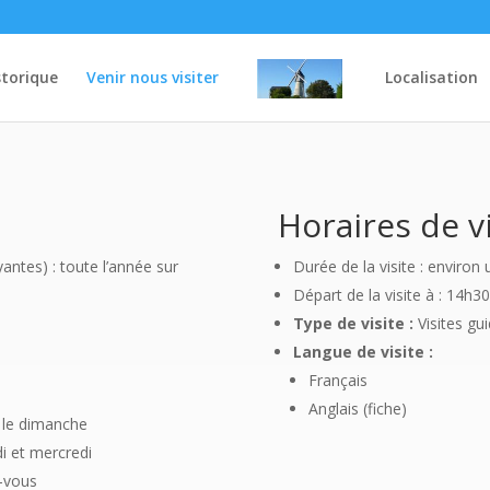
storique
Venir nous visiter
Localisation
Horaires de v
antes) : toute l’année sur
Durée de la visite : environ
Départ de la visite à : 14h
Type de visite :
Visites gu
Langue de visite :
Français
Anglais (fiche)
f le dimanche
i et mercredi
z-vous