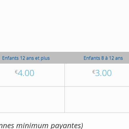
Enfants 12 ans et plus
Enfants 8 à 12 ans
4.00
3.00
€
€
onnes minimum payantes)